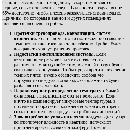
скапливается влажный конденсат, вскоре там появятся
черные, серые или желтые следы. Влажности воздуха выше
65% достаточно, чтобы плесень разрасталась стремительно.
Причины, по которым в ванной и других помещениях
появляется плесневый грибок:
Протечки трубопровода, канализации, систем
отопления
. Если в доме что-то подтекает, образование
темного или желтого налета неизбежно. Грибок будет
возвращаться до устранения протечек.
Недостатки вентиляционной системы
. Если
вентиляция не работает или не справляется с
равномерным воздухообменом, влажный воздух будет
скапливаться по углам. Чтобы предотвратить появление
темных пятен, нужно обеспечить свободную
циркуляцию воздуха: тогда высокая влажность будет
разбавляться сама собой.
Неравномерное распределение температур
. Зимой
окна дома, углы, внешние стены промерзают. Если
ничто не компенсирует минусовые температуры, в
помещении образуется влажный конденсат, который
создает питательную среду для грибковых инфекций.
Злоупотребление увлажнителями воздуха
. Диффузоры
контролируют влажность в квартире, испускают
приятный аромат, создают атмосферу. Но если