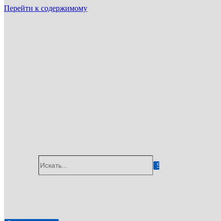
Перейти к содержимому
ГУП «Санэпидемстанция»
г. Волгоград, Краснознаменская улица, 5А, 400066
Email: info@gup-ses.ru
Волгоград
Ваш город
Искать...
✆
8 (800) 775-05-92
🖂
info@gup-ses.ru