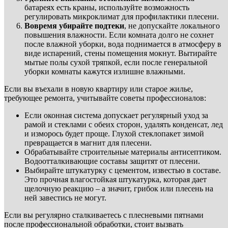
батареях есть краны, используйте возможность
регулировать микроклимат для профилактики плесени.
Вовремя убирайте подтеки
, не допускайте локального
повышения влажности. Если комната долго не сохнет
после влажной уборки, вода поднимается в атмосферу в
виде испарений, стены помещения мокнут. Вытирайте
мытые полы сухой тряпкой, если после генеральной
уборки комнаты кажутся излишне влажными.
Если вы въехали в новую квартиру или старое жилье,
требующее ремонта, учитывайте советы профессионалов:
Если оконная система допускает регулярный уход за
рамой и стеклами с обеих сторон, удалять конденсат, лед
и изморось будет проще. Глухой стеклопакет зимой
превращается в магнит для плесени.
Обрабатывайте строительные материалы антисептиком.
Водоотталкивающие составы защитят от плесени.
Выбирайте штукатурку с цементом, известью в составе.
Это прочная влагостойкая штукатурка, которая дает
щелочную реакцию – а значит, грибок или плесень на
ней завестись не могут.
Если вы регулярно сталкиваетесь с плесневыми пятнами
после профессиональной обработки, стоит вызвать