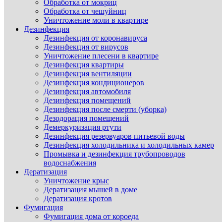
Обработка от мокриц
Обработка от чешуйниц
Уничтожение моли в квартире
Дезинфекция
Дезинфекция от коронавируса
Дезинфекция от вирусов
Уничтожение плесени в квартире
Дезинфекция квартиры
Дезинфекция вентиляции
Дезинфекция кондиционеров
Дезинфекция автомобиля
Дезинфекция помещений
Дезинфекция после смерти (уборка)
Дезодорация помещений
Демеркуризация ртути
Дезинфекция резервуаров питьевой воды
Дезинфекция холодильника и холодильных камер
Промывка и дезинфекция трубопроводов
водоснабжения
Дератизация
Уничтожение крыс
Дератизация мышей в доме
Дератизация кротов
Фумигация
Фумигация дома от короеда