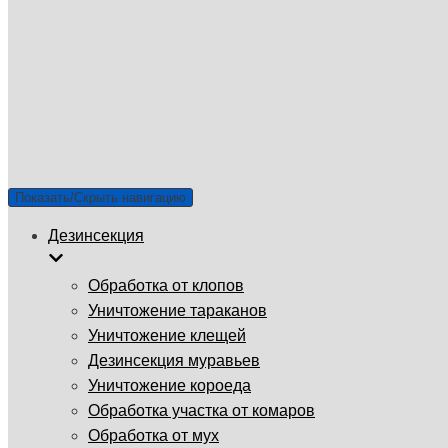
ГУП «Санэпидемстанция»
г. Волгоград, Краснознаменская улица, 5А, 400066
Email: info@gup-ses.ru
Волгоград
Ваш город
Показать/Скрыть навигацию
Дезинсекция
Обработка от клопов
Уничтожение тараканов
Уничтожение клещей
Дезинсекция муравьев
Уничтожение короеда
Обработка участка от комаров
Обработка от мух