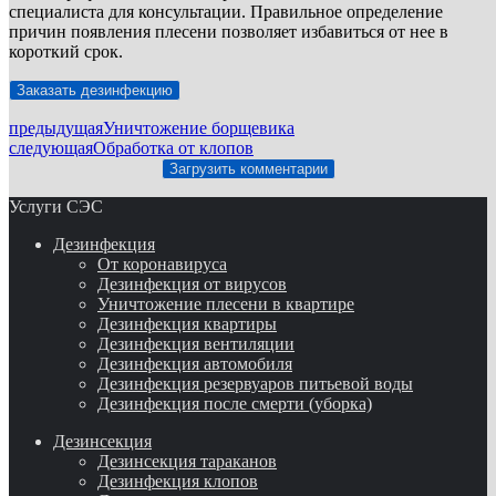
специалиста для консультации. Правильное определение
причин появления плесени позволяет избавиться от нее в
короткий срок.
Заказать дезинфекцию
предыдущая
Уничтожение борщевика
следующая
Обработка от клопов
Загрузить комментарии
Услуги СЭС
Дезинфекция
От коронавируса
Дезинфекция от вирусов
Уничтожение плесени в квартире
Дезинфекция квартиры
Дезинфекция вентиляции
Дезинфекция автомобиля
Дезинфекция резервуаров питьевой воды
Дезинфекция после смерти (уборка)
Дезинсекция
Дезинсекция тараканов
Дезинфекция клопов