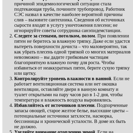
причиной эпидемиологической ситуации стала
подтекающая труба, почините трубопровод. Работник
СЭС назвал в качестве наиболее вероятной причины
слив – вызовите сантехника. Сведения об источниках
сырости входят в услугу уничтожения плесени; не
игнорируйте советы сотрудника санэпидемстанции.
Следите за стенами, потолком, полом
. При появлении
пятен не беритесь за влажную тряпку. Даже если удастся
вытереть поверхности дочиста – что маловероятно, так
как убрать плесень одной тряпкой со многих материалов
невозможно – вы дадите грибковым частицам
благоприятную влажную почву для роста. Чтобы
избавиться от неаккуратных пятен, берите сухую тряпку
или щетку.
Контролируйте уровень влажности в ванной
. Если не
работает вентиляционная система или нет окошка
вентиляции, оставляйте двери в ванную комнату и
туалет открытыми на пару часов раз в 1-2 дня, чтобы
температура и влажность воздуха выровнялись.
Избавляйтесь от источников плесени
. Подпорченные
запасы овощей, старое желтое белье, высохшие цветы –
потенциальные источники затхлости, насморка,
бессонницы и хронической усталости. В доме их быть
не должно.
Уделяйте внимание отоплению зимой
. Если на