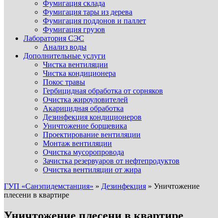
Фумигация склада
Фумигация тары из дерева
Фумигация поддонов и паллет
Фумигация грузов
Лаборатория СЭС
Анализ воды
Дополнительные услуги
Чистка вентиляции
Чистка кондиционера
Покос травы
Гербицидная обработка от сорняков
Очистка жироуловителей
Акарицидная обработка
Дезинфекция кондиционеров
Уничтожение борщевика
Проектирование вентиляции
Монтаж вентиляции
Очистка мусоропровода
Зачистка резервуаров от нефтепродуктов
Очистка вентиляции от жира
ГУП «Санэпидемстанция»
»
Дезинфекция
»
Уничтожение
плесени в квартире
Уничтожение плесени в квартире