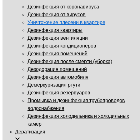
Дезинфекция от коронавируса
Дезинфекция от вирусов
Уничтожение плесени в квартире
Дезинфекция квартиры
Дезинфекция вентиляции
Дезинфекция кондиционеров
Дезинфекция помещений
Дезинфекция после смерти (уборка)
Дезодорация помещений
Дезинфекция автомобиля
Демеркуризация ртути
Дезинфекция резервуаров
Промывка и дезинфекция трубопроводов
водоснабжения
Дезинфекция холодильника и холодильных
камер
Дератизация