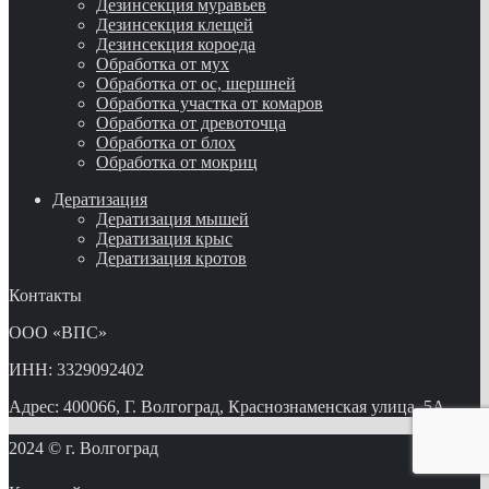
Дезинсекция муравьев
Дезинсекция клещей
Дезинсекция короеда
Обработка от мух
Обработка от ос, шершней
Обработка участка от комаров
Обработка от древоточца
Обработка от блох
Обработка от мокриц
Дератизация
Дератизация мышей
Дератизация крыс
Дератизация кротов
Контакты
ООО «ВПС»
ИНН: 3329092402
Адрес: 400066, Г. Волгоград, Краснознаменская улица, 5А
2024 © г. Волгоград